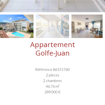
Appartement
Golfe-Juan
Référence
86151760
2 pièces
2 chambres
46.76
m²
289 000 €