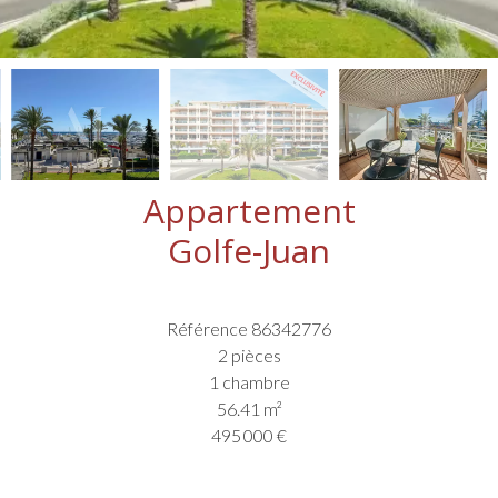
Appartement
Golfe-Juan
Référence
86342776
2 pièces
1 chambre
56.41
m²
495 000 €