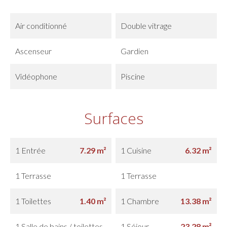
Air conditionné
Double vitrage
Ascenseur
Gardien
Vidéophone
Piscine
Surfaces
1 Entrée
7.29 m²
1 Cuisine
6.32 m²
1 Terrasse
1 Terrasse
1 Toilettes
1.40 m²
1 Chambre
13.38 m²
1 Salle de bains / toilettes
1 Séjour
23.28 m²