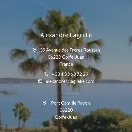
Alexandre Lagrelle
39 Avenue des Frères Roustan
06220 Golfe-Juan
France
+33 4 93 63 72 29
alexandre@lagrelle.com
Port Camille Rayon
06220
Golfe-Juan