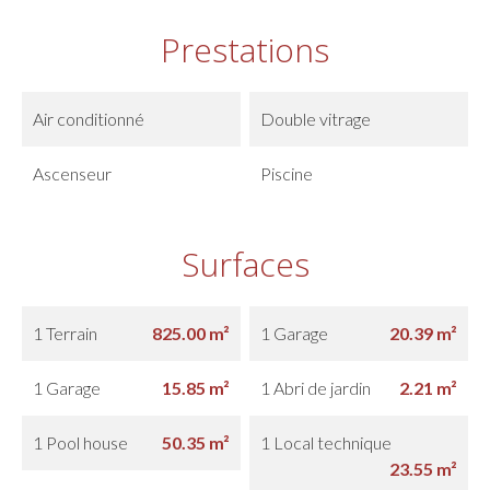
Prestations
Air conditionné
Double vitrage
Ascenseur
Piscine
Surfaces
1 Terrain
825.00 m²
1 Garage
20.39 m²
1 Garage
15.85 m²
1 Abri de jardin
2.21 m²
1 Pool house
50.35 m²
1 Local technique
23.55 m²