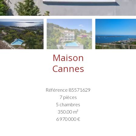
Maison
Cannes
Référence
85571629
7 pièces
5 chambres
350.00
m²
6 970 000 €