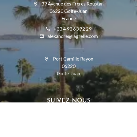
39 Avenue des Frères Roustan
06220 Golfe-Juan
France
+33 4 93 63 72 29
alexandre@lagrelle.com
Port Camille Rayon
06220
Golfe-Juan
SUIVEZ-NOUS