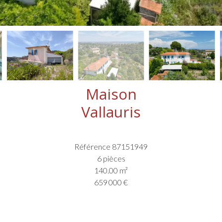
Maison
Vallauris
Référence
87151949
6 pièces
140.00
m²
659 000 €