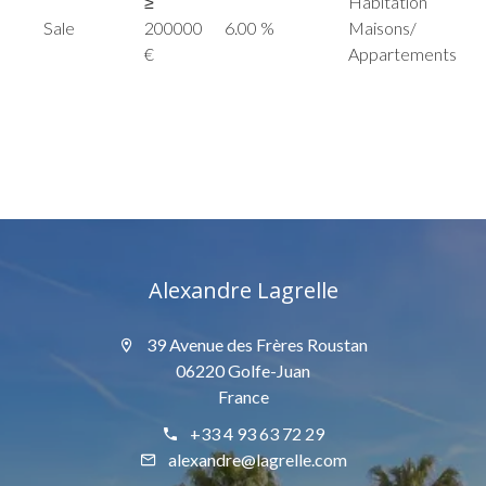
≥
Habitation
Sale
200000
6.00 %
Maisons/
€
Appartements
Alexandre Lagrelle
39 Avenue des Frères Roustan
06220 Golfe-Juan
France
+33 4 93 63 72 29
alexandre@lagrelle.com